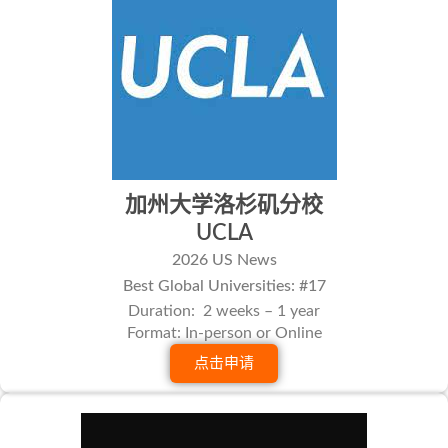
加州大学洛杉矶分校
UCLA
2026 US News
Best Global Universities: #17
Duration: 2 weeks – 1 year
Format: In-person or Online
点击申请