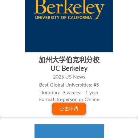
加州大学伯克利分校
UC Berkeley
2026 US News
Best Global Universities: #5
Duration: 3 weeks – 1 year
Format: In-person or Online
点击申请