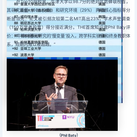
在Top10院校里，牛津大学以98.7分的绝对优势蝉联榜首，
其研究质量（30%权重） 和研究环境（29%） 两项核心指标得分
断层领先：论文被引频次较第二名MIT高出23%，学术声誉调查
（150万学者投票）得分接近满分。THE首席知识官Phil Baty评
价：“牛津对基础研究的‘慢变量’投入，跨学科实验室和终身教职体
系，短期内难以被超越。”
（Phil Baty）