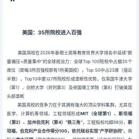
“
美国：35所院校进入百强
美国高校在2026年泰晤士高等教育世界大学排名中延续“数
量碾压+质量集中”的全球统治力：全球Top 100院校中占据35个
席位（即每3所百强校即有1所美国校），Top 50中占23席（接近
半数），Top10中更以7所院校形成垄断性优势，仅英国牛津大学
（第1）、剑桥大学（并列第3）及帝国理工学院（第8）打破美国
头部垄断
美国高校的竞争力在于其拥有强大的顶尖学科集群，尤其在
医学、计算机等领域，工程领域形成
MIT（全球第1）、斯坦福
（第2）、加州伯克利（第4）“铁三角”
，工程指标均超98分，
斯
坦福、伯克利产业合作得分100，依托硅谷实现“产学研协同”
。商