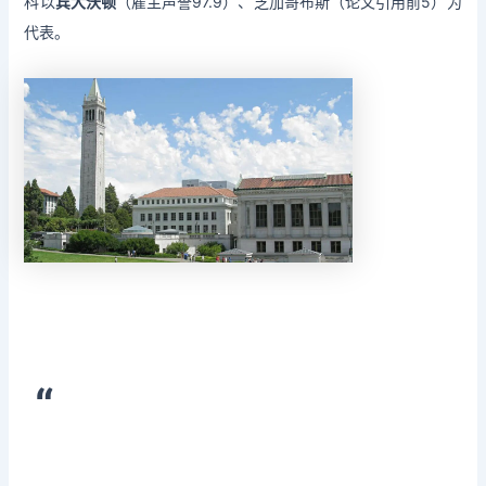
科以
宾大沃顿
（雇主声誉97.9）、芝加哥布斯（论文引用前5）为
代表。
“