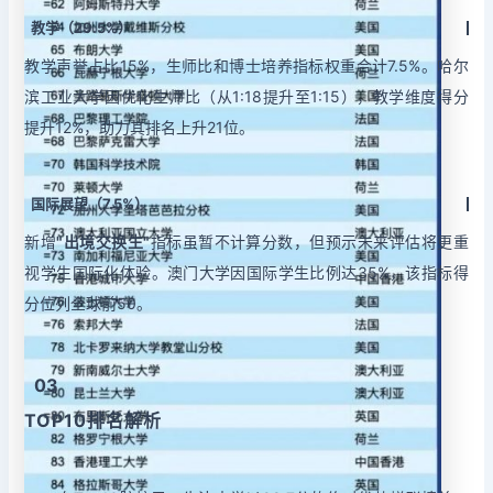
教学（29.5%）
教学声誉占比15%，生师比和博士培养指标权重合计7.5%。哈尔
滨工业大学因优化生师比（从1:18提升至1:15），教学维度得分
提升12%，助力其排名上升21位。
国际展望（7.5%）
新增
"出境交换生"
指标虽暂不计算分数，但预示未来评估将更重
视学生国际化体验。澳门大学因国际学生比例达35%，该指标得
分位列全球前50。
03
TOP10排名解析