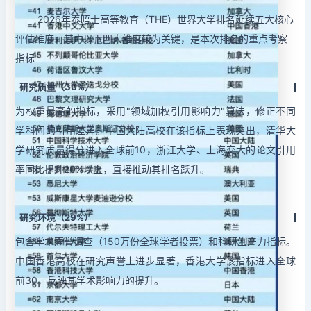
2026年泰晤士高等教育（THE）世界大学排名延续五大核心
评估维度，其中以下四大维度较为关键，是本次排名的重点考察
指标
研究质量（30%）
为权重最高的指标，采用"领域加权引用影响力"算法，修正不同
学科间的引用差异。中国大陆高校在该指标上表现突出，清华大
学研究质量得分进入全球前10，浙江大学、上海交大的论文引用
率同比提升20%以上，直接推动其排名跃升。
研究环境（29%）
包含学术声誉调查（150万份全球学者投票）和科研生产力指标。
中国香港高校在研究声誉上进步显著，香港大学该指标进入全球
前30，反映其学术影响力的提升。