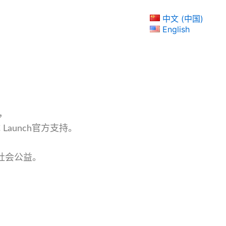
中文 (中国)
English
区，
aunch官方支持。
社会公益。