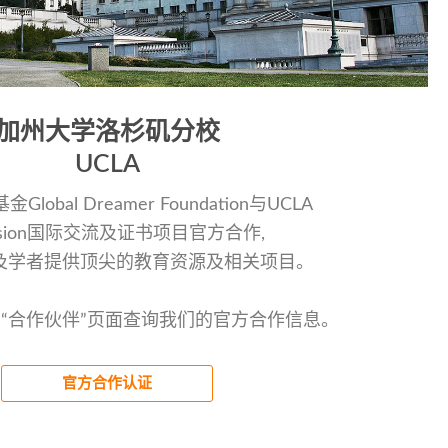
加州大学洛杉矶分校
UCLA
lobal Dreamer Foundation与UCLA
ension国际交流及证书项目官方合作,
及学者提供顶尖的教育资源及相关项目。
“合作伙伴”页面查询我们的官方合作信息。
官方合作认证