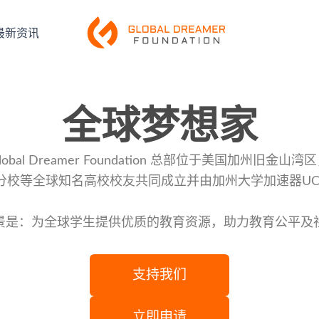
最新资讯
全球梦想家
lobal Dreamer Foundation 总部位于美国加州旧金山湾
校等全球知名高校校友共同成立并由加州大学加速器UC L
景是：为全球学生提供优质的教育资源，助力教育公平及
支持我们
立即申请