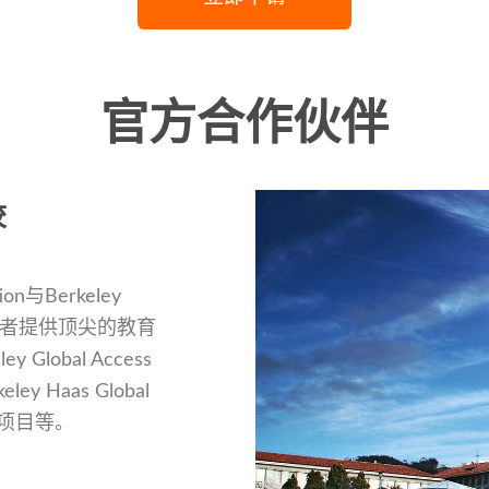
官方合作伙伴
校
on与Berkeley
学者提供顶尖的教育
lobal Access
 Haas Global
访学项目等。