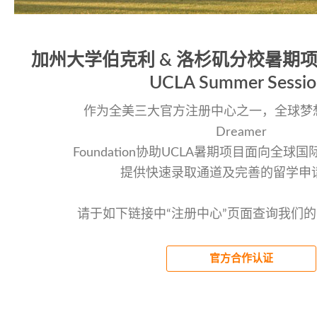
加州大学伯克利 & 洛杉矶分校暑期项目 UC
UCLA Summer Sessio
作为全美三大官方注册中心之一，全球梦想家
Dreamer
Foundation协助UCLA暑期项目面向全
提供快速录取通道及完善的留学申
请于如下链接中“注册中心”页面查询我们
官方合作认证