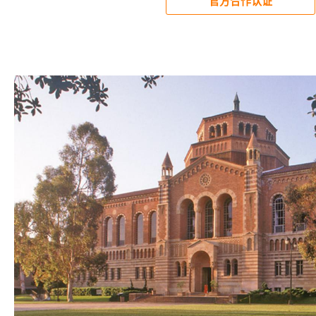
官方合作认证