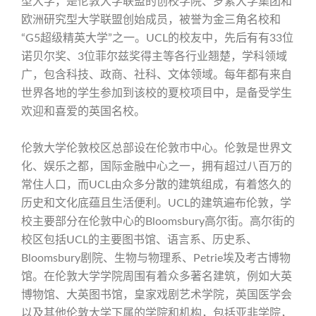
型大学，是伦敦大学联盟的创校学院、罗素大学集团和
欧洲研究型大学联盟创始成员，被誉为金三角名校和
“G5超级精英大学”之一。UCL的校友中，先后有有33位
诺贝尔奖、3位菲尔兹奖得主等各行业翘楚，学科领域
广，包含科技、政商、社科、文体领域。每年都有来自
世界各地的学生参加到该校的夏校项目中，是备受学生
欢迎和喜爱的英国名校。
伦敦大学伦敦校区总部设在伦敦市中心。伦敦是世界文
化、娱乐之都，国际金融中心之一，拥有超过八百万的
常住人口，而UCL由众多分散的建筑组成，有着悠久的
历史和文化底蕴且生活便利。UCL的建筑遍布伦敦，学
校主要部分在伦敦中心的Bloomsbury高尔街。高尔街的
校区包括UCL的主要图书馆、语言系、历史系、
Bloomsbury剧院、生物与物理系、Petrie埃及考古博物
馆。在伦敦大学学院周围有着众多著名建筑，例如大英
博物馆、大英图书馆，皇家戏剧艺术学院，英国医学会
以及其他伦敦大学下属的学院和机构，包括亚非学院，