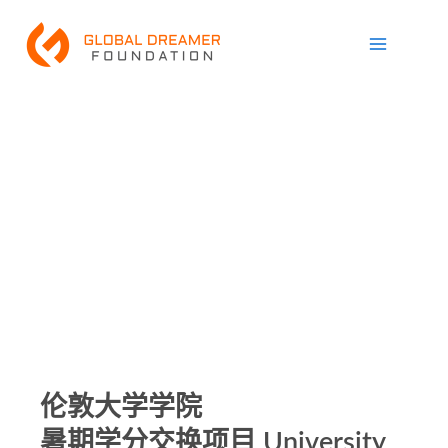
跳
Main
至
Menu
内
容
伦敦大学学院
暑期学分交换项目 University