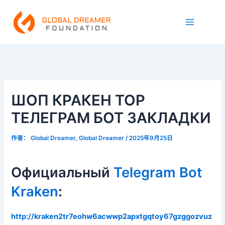
跳
Main
至
Menu
内
容
ШОП КРАКЕН ТОР
ТЕЛЕГРАМ БОТ ЗАКЛАДКИ
作者：
Global Dreamer, Global Dreamer
/
2025年9月25日
Официальный
Telegram Bot
Kraken
:
http://kraken2tr7eohw6acwwp2apxtgqtoy67gzggozvuz