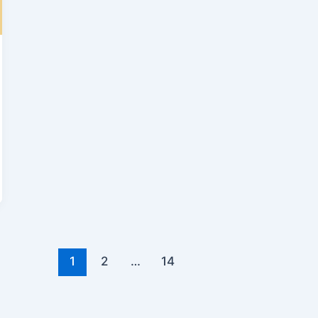
1
2
…
14