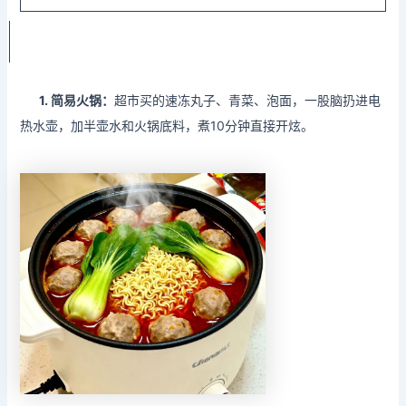
1. 简易
火锅：
超市买的速冻丸子、青菜、泡面，一股脑扔进电
热水壶，加半壶水和火锅底料，煮10分钟直接开炫。