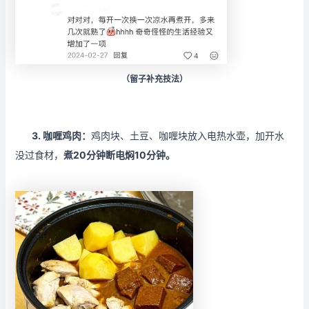
（留子补充技法）
3. 咖喱鸡肉：
鸡肉块、土豆、咖喱块放入电热水壶，加开水
没过食材，
煮20分钟断电焖10分钟。