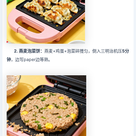
2.
燕麦泡菜饼：
燕麦+鸡蛋+泡菜碎搅匀，倒入三明治机压
5分
钟
，边写paper边等熟。