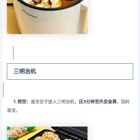
三明治机
1. 煎饺
：
速冻饺子放入三明治机，
压3分钟至外皮金黄
，馅料
滚烫。