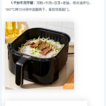
1.干炒牛河平替：
河粉+牛肉+豆芽+老抽，喷点油拌匀，
180℃烤10分钟中途翻两下，香到邻居敲门。