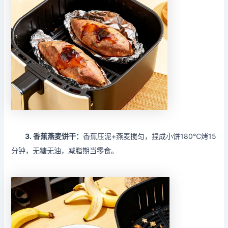
3. 香蕉燕麦饼干：
香蕉压泥+燕麦搅匀，捏成小饼180℃烤15
分钟，无糖无油，减脂期当零食。