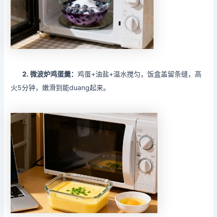
2.
微波炉鸡蛋羹：
鸡蛋+油盐+温水搅匀，饭盒盖留条缝，高
火5分钟，嫩滑到能duang起来。