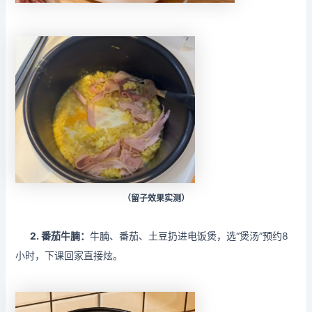
（留子效果实测）
2. 番茄牛腩：
牛腩、番茄、土豆扔进电饭煲，选“煲汤”预约8
小时，下课回家直接炫。