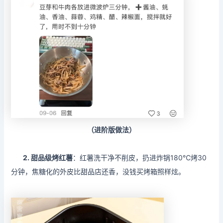
（进阶版做法）
2
. 甜品级烤红薯
：红薯洗干净不削皮，扔进炸锅180℃烤30
分钟，焦糖化的外皮比甜品店还香，没钱买烤箱照样炫。