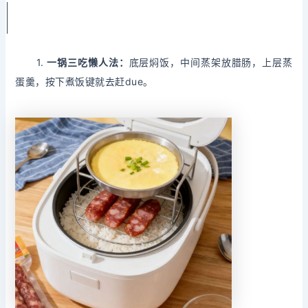
1.
一锅三吃懒人法：
底层焖饭，中间蒸架放腊肠，上层蒸
蛋羹，按下煮饭键就去赶due。