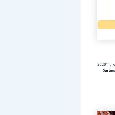
2026年，G
Dartm