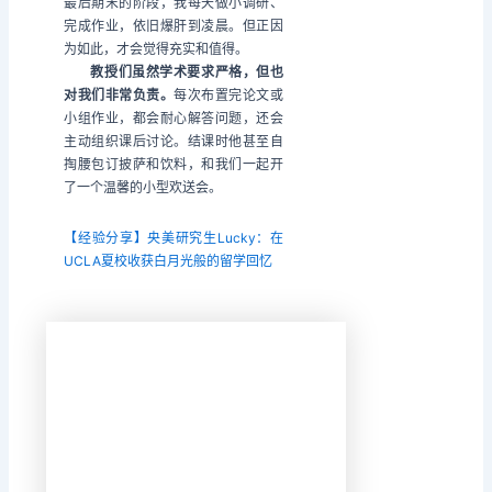
最后期末的阶段，我每天做小调研、
完成作业，依旧爆肝到凌晨。但正因
为如此，才会觉得充实和值得。
教授们虽然学术要求严格，但也
对我们非常负责。
每次布置完论文或
小组作业，都会耐心解答问题，还会
主动组织课后讨论。结课时他甚至自
掏腰包订披萨和饮料，和我们一起开
了一个温馨的小型欢送会。
【经验分享】央美研究生Lucky：在
UCLA夏校收获白月光般的留学回忆