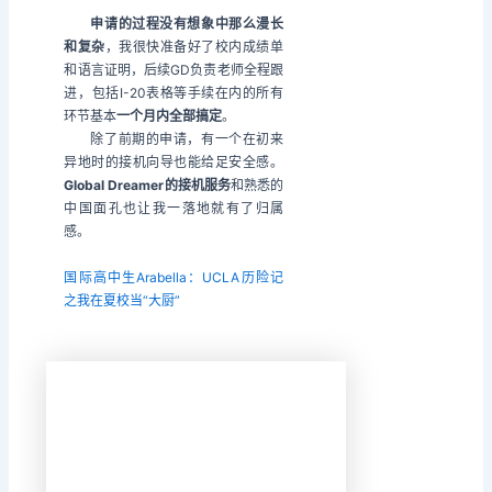
申请的过程没有想象中那么漫长
和复杂
，我很快准备好了校内成绩单
和语言证明，后续GD负责老师全程跟
进，包括I-20表格等手续在内的所有
环节基本
一个月内全部搞定
。
除了前期的申请，有一个在初来
异地时的接机向导也能给足安全感。
Global Dreamer的接机服务
和熟悉的
中国面孔也让我一落地就有了归属
感。
国际高中生Arabella：UCLA历险记
之我在夏校当“大厨”