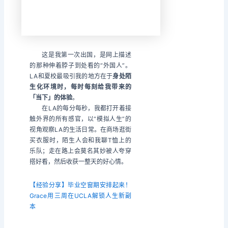
这是我第一次出国，是网上描述
的那种伸着脖子到处看的“外国人”。
LA和夏校最吸引我的地方在于
身处陌
生化环境时，每时每刻给我带来的
「当下」的体验
。
在LA的每分每秒，我都打开着接
触外界的所有感官，以“模拟人生”的
视角观察LA的生活日常。在商场逛街
买衣服时，陌生人会和我聊T恤上的
乐队；走在路上会莫名其妙被人夸穿
搭好看，然后收获一整天的好心情。
【经验分享】毕业空窗期安排起来！
Grace用三周在UCLA解锁人生新副
本