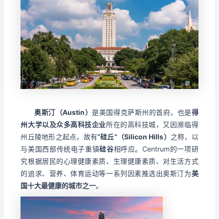
奥斯汀（Austin）
是美国得克萨斯州的首府，也是
得
州大学以及众多高科技企业
所在的高科技城，又因濒临得
州丘陵地形之起点，故有
“硅丘”（Silicon Hills）
之称，以
与美国西部传统电子重镇
硅谷
相呼应。Centrum的一项研
究根据居民的心理健康素质、生理健康素质、对生活方式
的追求、营养、体育运动等一系列因素推选出奥斯汀为
美
国十大最健康的城市之一
。