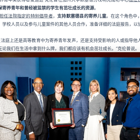
保寄养青年和曾经被监禁的学生有茁壮成长的资源
。
担任法院指定的特别倡导者
，
支持默塞德县的寄养儿童
。在这个角色中
、学校人员以及参与儿童案件的其他人员合作，准备详细的法庭报告，以
。
在法庭上还是高等教育中为寄养青年发声，还是支持受影响的人或指导他
无论我们在生活中拿到什么牌，我们都应该有机会茁壮成长。”克伦普说。