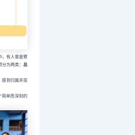
中，有人曾是寄
项分为两类：
总
、感到归属并茁
个简单而深刻的