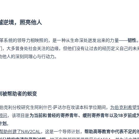
越逆境，照亮他人
革系统的领导力相映照的，是一种从生命深处迸发出来的力量——
韧性
们，大多曾身处社会关注的边缘，但他们没有让过去的经历定义自己的未
助他人的深刻同理心与行动力。
到被帮助者的蜕变
伯克利分校研究生阿利什巴·萨达尔在攻读本科学位期间，
为伯克利希望
顾问
，该项目是
为当前和曾经的寄养青年、缓刑寄养青年以及18岁前成
计划
。
帮助创建了NAV2CAL
，这是一个导师计划，
帮助高等教育中代表不足的