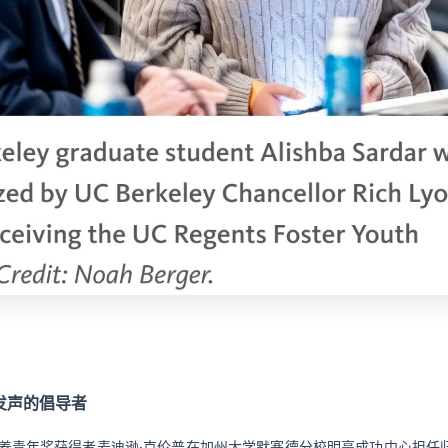
发声的倡导者
养青年奖获得者麦迪逊·克伦普在加州大学默塞德分校明亮成功中心
担任