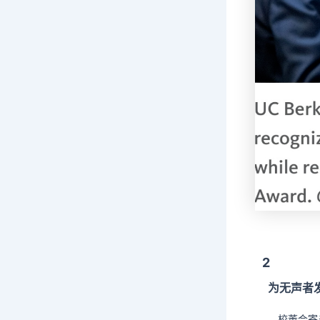
2
为无声者
校董会寄