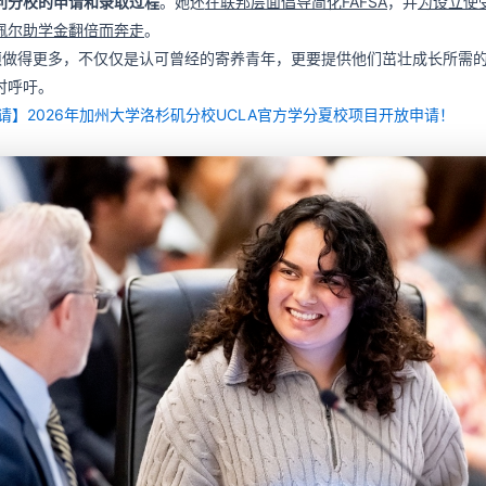
利分校的申请和录取过程
。她还
在联邦层面倡导简化FAFSA
，并
为设立使
佩尔助学金翻倍而奔走
。
须做得更多，不仅仅是认可曾经的寄养青年，更要提供他们茁壮成长所需的
时呼吁。
请】2026年加州大学洛杉矶分校UCLA官方学分夏校项目开放申请！