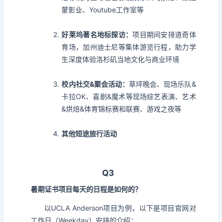
蒙影业、Youtube工作室等
好莱坞著名地标探访：
项目期间安排道奇体
育场，加州迪士尼等集体游览行程，助力学
生深度体验洛杉矶当地文化与商业环境
校内社交&聚会活动：
草坪晚会、现场乐队&
卡拉OK、喜剧&魔术等现场综艺表演、艺术
&烘焙&体育锦标赛和联赛、游戏之夜等
其他短途旅行活动
Q3
暑期证书项目每天的日程是如何的？
以UCLA Anderson项目为例，以下是项目官网对
工作日（Weekday）安排的介绍：