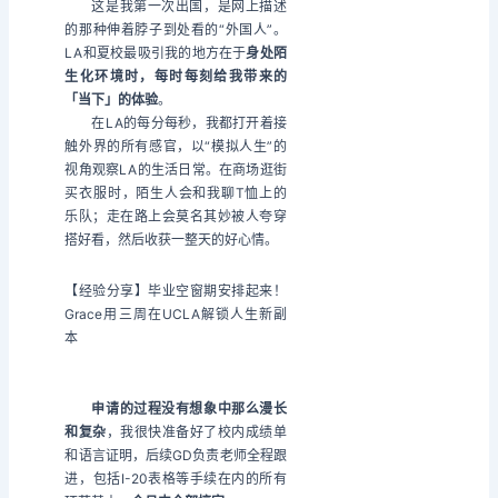
这是我第一次出国，是网上描述
的那种伸着脖子到处看的“外国人”。
LA和夏校最吸引我的地方在于
身处陌
生化环境时，每时每刻给我带来的
「当下」的体验
。
在LA的每分每秒，我都打开着接
触外界的所有感官，以“模拟人生”的
视角观察LA的生活日常。在商场逛街
买衣服时，陌生人会和我聊T恤上的
乐队；走在路上会莫名其妙被人夸穿
搭好看，然后收获一整天的好心情。
【经验分享】毕业空窗期安排起来！
Grace用三周在UCLA解锁人生新副
本
申请的过程没有想象中那么漫长
和复杂
，我很快准备好了校内成绩单
和语言证明，后续GD负责老师全程跟
进，包括I-20表格等手续在内的所有