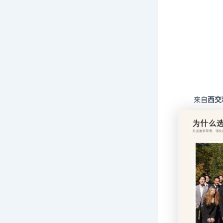
来自
西交