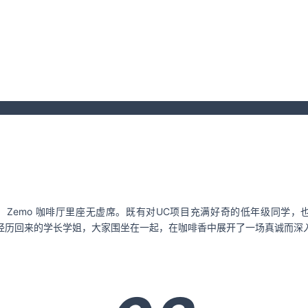
，Zemo 咖啡厅里座无虚席。既有对UC项目充满好奇的低年级同学，
经历回来的学长学姐，大家围坐在一起，在咖啡香中展开了一场真诚而深