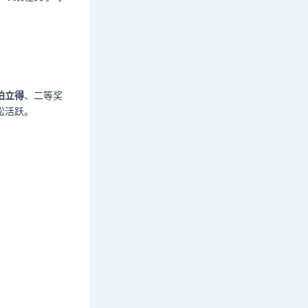
拍立得
、二等奖
松活跃。