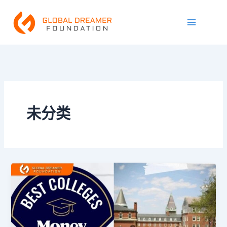
跳
Main
至
Menu
内
容
未分类